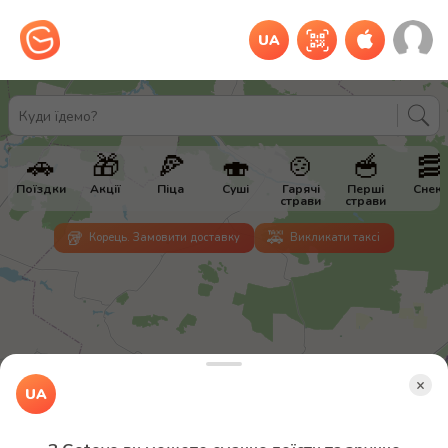
UA
Куди їдемо?
🚗
🎁
🍕
🍣
🍲
🥣
🥓
Поїздки
Акції
Піца
Суші
Гарячі
Перші
Снек
страви
страви
🥡
🚕
Корець
.
Замовити доставку
Викликати таксі
×
UA